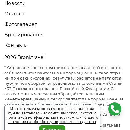
Новости
Отзывы
Фотогалерея
Бронирование
Контакты
2026
Broni.travel
* Обращаем ваше внимание на то, что данный интернет-
сайт носит исключительно информационный характер и
ни при каких условиях результаты расчетов не являются
публичной офертой, определяемой положениями Статьи
437 Гражданского кодекса Российской Федерации. За
окончательным расчетом обращайтесь к нашим
менеджерам. Данный ресурс является информационным
сайтом сервиса бронирования Broni.travel. Санаторий
Мы используем cookies, чтобы сайт работал
«Мисхор». Сайт онлайн бронирования номеров.
лучше. Оставаясь на сайте, вы соглашаетесь с
Актуальные цены, прайс-листы и наличие мест. Акции и
политикой конфиденциальности
. А также даёте
спецпредложения. Выгодное бронирование.
согласие на обработку персональных данных
Индивидуальный менеджер. Не является официальным
Хорошо