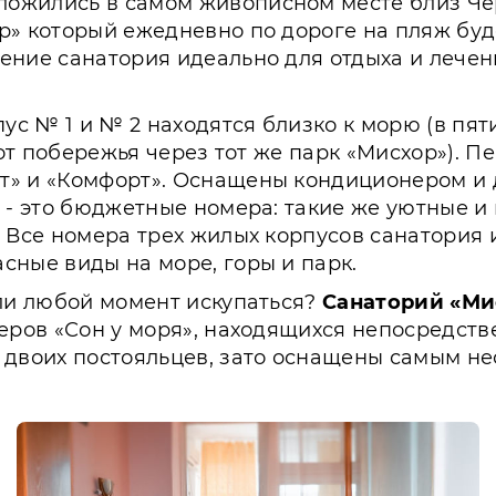
ожились в самом живописном месте близ Чер
р» который ежедневно по дороге на пляж буд
ение санатория идеально для отдыха и лечен
пус № 1 и № 2 находятся близко к морю (в пят
 от побережья через тот же парк «Мисхор»). П
т» и «Комфорт». Оснащены кондиционером и
 - это бюджетные номера: такие же уютные и 
. Все номера трех жилых корпусов санатория
сные виды на море, горы и парк.
гли любой момент искупаться?
Санаторий «Ми
меров «Сон у моря», находящихся непосредст
о двоих постояльцев, зато оснащены самым н