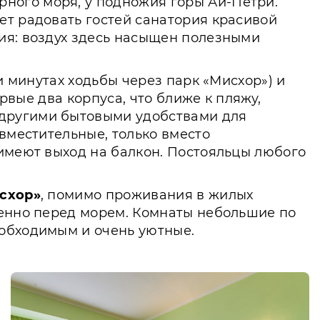
ного моря, у подножия горы Ай-Петри.
ет радовать гостей санатория красивой
ия: воздух здесь насыщен полезными
и минутах ходьбы через парк «Мисхор») и
ервые два корпуса, что ближе к пляжу,
 другими бытовыми удобствами для
вместительные, только вместо
 имеют выход на балкон. Постояльцы любого
схор»
, помимо проживания в жилых
венно перед морем. Комнаты небольшие по
еобходимым и очень уютные.