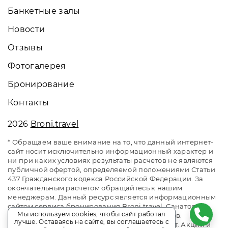
Банкетные залы
Новости
Отзывы
Фотогалерея
Бронирование
Контакты
2026
Broni.travel
* Обращаем ваше внимание на то, что данный интернет-
сайт носит исключительно информационный характер и
ни при каких условиях результаты расчетов не являются
публичной офертой, определяемой положениями Статьи
437 Гражданского кодекса Российской Федерации. За
окончательным расчетом обращайтесь к нашим
менеджерам. Данный ресурс является информационным
сайтом сервиса бронирования Broni.travel. Санаторий
Мы используем cookies, чтобы сайт работал
«Мисхор». Сайт онлайн бронирования номеров.
лучше. Оставаясь на сайте, вы соглашаетесь с
Актуальные цены, прайс-листы и наличие мест. Акции и